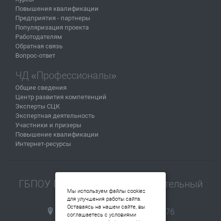
Повышения квалификации
Предприятия - партнеры
Популяризация проекта
Работодателям
Обратная связь
Вопрос-ответ
ЧД «Профессионалы»
Общие сведения
Центр развития компетенций
Эксперты СЦК
Экспертная деятельность
Участники и призеры
Повышение квалификации
Интернет-ресурсы
ГБПОУ Пермский машиностроительный
Мы используем файлы cookies
колледж
для улучшения работы сайта.
Оставаясь на нашем сайте, вы
614112, г.Пермь, ул. Репина, 76
соглашаетесь с условиями