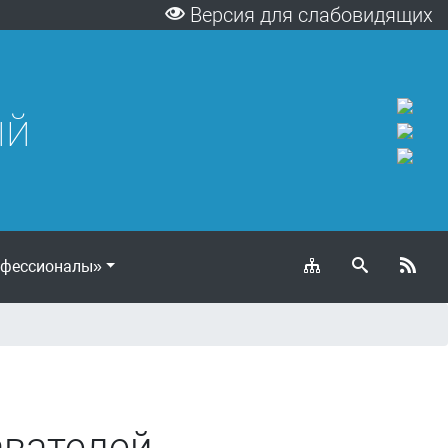
Версия для слабовидящих
ый
фессионалы»
вателей