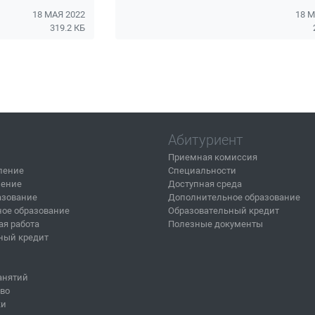
18 МАЯ 2022
18 М
319.2 КБ
Абитуриент
Приемная комиссия
ление
Специальности
ление
Доступная среда
азование
Дополнительное образование
ое образование
Образовательный кредит
ая работа
Полезные документы
ный кредит
анятий
тво
ки