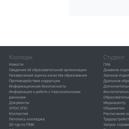
Колледж
Студент
Новости
ГИА
Сведения об образовательной организации
Дневное отде
Независимая оценка качества образования
Заочное отде
Противодействие коррупции
Дуальное обр
Информационная безопасность
Дополнительн
Информация о работе с персональными
Воспитательн
данными
Образователь
Документы
Медиацентр
ЭПОС.СПО
Общежитие
Коллектив
Расписание з
Летопись колледжа
Трудоустройс
3D-тур по ПМК
Запрос справ