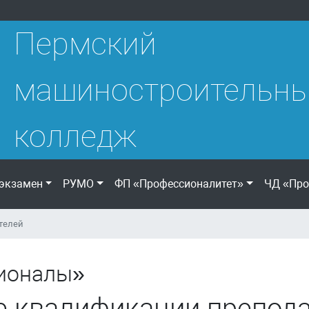
Пермский
машиностроительн
колледж
экзамен
РУМО
ФП «Профессионалитет»
ЧД «Про
телей
ионалы»
 квалификации препода