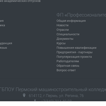
ие академических отпусков
ФП «Профессионалит
ния
Общая информация
ика
Новости
Отрасли
Специальности
Документы
уденция
Курсы
 язык
Повышения квалификации
Предприятия - партнеры
Популяризация проекта
Работодателям
Обратная связь
Вопрос-ответ
ГБПОУ Пермский машиностроительный коллед
614112, г.Пермь, ул. Репина, 76
+7(342) 214 40 03