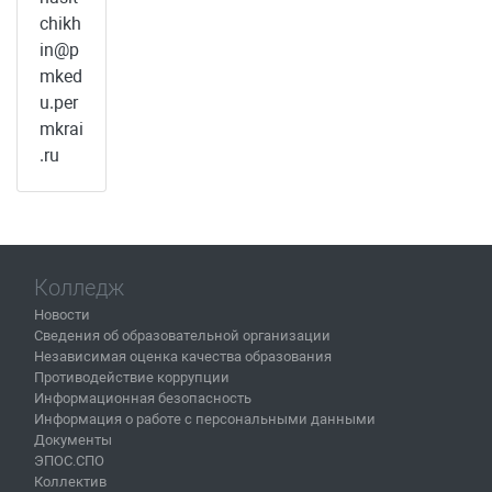
chikh
in@p
mked
u.per
mkrai
.ru
Колледж
Новости
Сведения об образовательной организации
Независимая оценка качества образования
Противодействие коррупции
Информационная безопасность
Информация о работе с персональными данными
Документы
ЭПОС.СПО
Коллектив