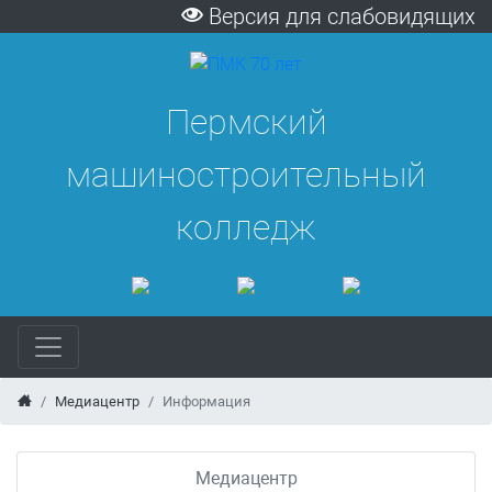
Версия для слабовидящих
Пермский
машиностроительный
колледж
Медиацентр
Информация
Медиацентр