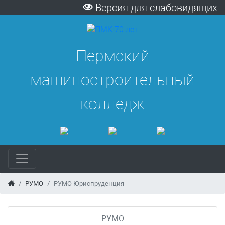
Версия для слабовидящих
Пермский
машиностроительный
колледж
РУМО
РУМО Юриспруденция
РУМО