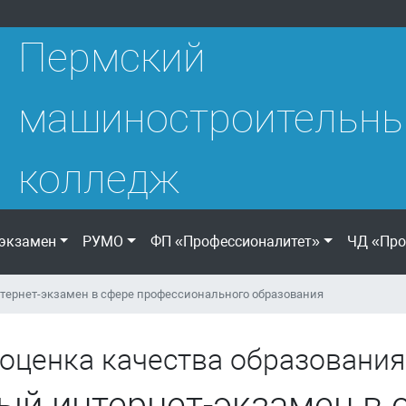
Пермский
машиностроительн
колледж
экзамен
РУМО
ФП «Профессионалитет»
ЧД «Про
ернет-экзамен в сфере профессионального образования
оценка качества образования
ый интернет-экзамен в 