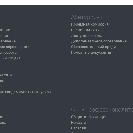
Абитуриент
Приемная комиссия
ление
Специальности
ление
Доступная среда
азование
Дополнительное образование
ое образование
Образовательный кредит
ая работа
Полезные документы
ный кредит
анятий
тво
ки
ие академических отпусков
ФП «Профессионалит
ния
Общая информация
ика
Новости
Отрасли