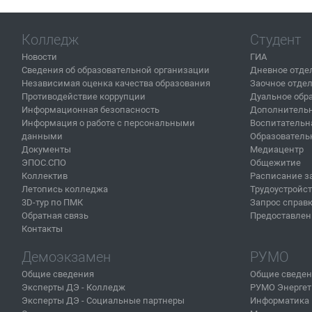
Колледж
Студент
Новости
ГИА
Сведения об образовательной организации
Дневное отде
Независимая оценка качества образования
Заочное отде
Противодействие коррупции
Дуальное обр
Информационная безопасность
Дополнительн
Информация о работе с персональными
Воспитательн
данными
Образователь
Документы
Медиацентр
ЭПОС.СПО
Общежитие
Коллектив
Расписание з
Летопись колледжа
Трудоустройс
3D-тур по ПМК
Запрос справ
Обратная связь
Предоставлен
Контакты
Демоэкзамен
РУМО
Общие сведения
Общие сведе
Эксперты ДЭ - Колледж
РУМО Энергет
Эксперты ДЭ - Социальные партнеры
Информатика