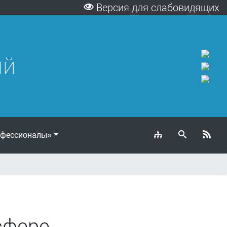
Версия для слабовидящих
ый
фессионалы»
сфере