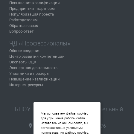
Повышения квалификации
Предприятия - партнеры
Популяризация проекта
Работодателям
Обратная связь
Вопрос-ответ
ЧД «Профессионалы»
Общие сведения
Центр развития компетенций
Эксперты СЦК
Экспертная деятельность
Участники и призеры
Повышение квалификации
Интернет-ресурсы
ГБПОУ Пермский машиностроительный
Мы используем файлы cookies
колледж
для улучшения работы сайта.
Оставаясь на нашем сайте, вы
614112, г.Пермь, ул. Репина, 76
соглашаетесь с условиями
+7(342) 214 40 03
использования файлов cookies.