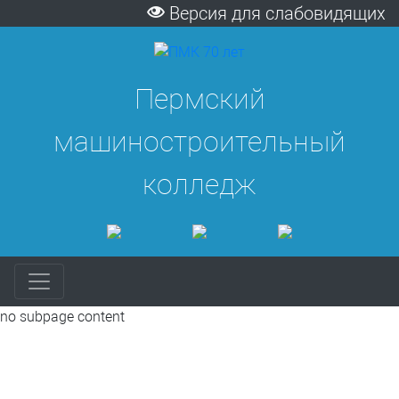
Версия для слабовидящих
Пермский
машиностроительный
колледж
no subpage content