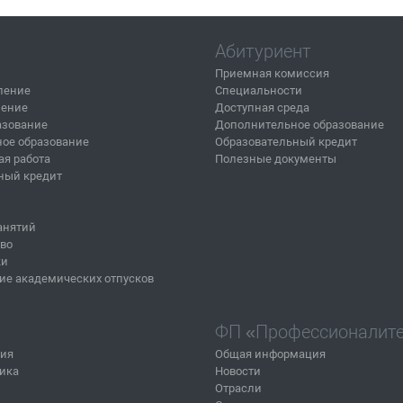
Абитуриент
Приемная комиссия
ление
Специальности
ление
Доступная среда
азование
Дополнительное образование
ое образование
Образовательный кредит
ая работа
Полезные документы
ный кредит
анятий
тво
ки
ие академических отпусков
ФП «Профессионалит
ния
Общая информация
ика
Новости
Отрасли