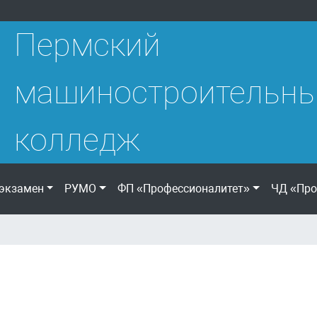
Пермский
машиностроительн
колледж
экзамен
РУМО
ФП «Профессионалитет»
ЧД «Про