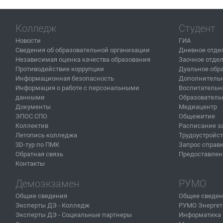
Колледж
Студент
Новости
ГИА
Сведения об образовательной организации
Дневное отде
Независимая оценка качества образования
Заочное отде
Противодействие коррупции
Дуальное обр
Информационная безопасность
Дополнительн
Информация о работе с персональными
Воспитательн
данными
Образователь
Документы
Медиацентр
ЭПОС.СПО
Общежитие
Коллектив
Расписание з
Летопись колледжа
Трудоустройс
3D-тур по ПМК
Запрос справ
Обратная связь
Предоставлен
Контакты
Демоэкзамен
РУМО
Общие сведения
Общие сведе
Эксперты ДЭ - Колледж
РУМО Энергет
Эксперты ДЭ - Социальные партнеры
Информатика