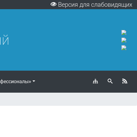
Версия для слабовидящих
ый
фессионалы»