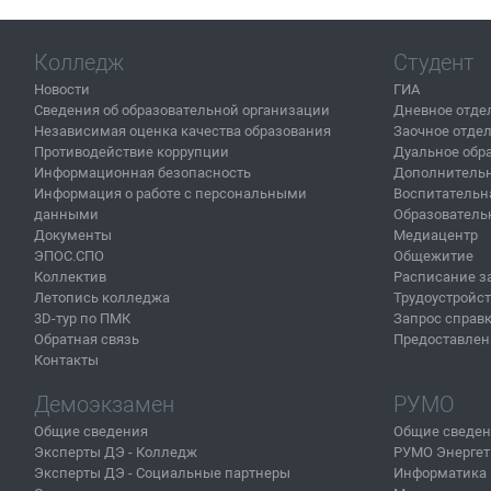
Колледж
Студент
Новости
ГИА
Сведения об образовательной организации
Дневное отде
Независимая оценка качества образования
Заочное отде
Противодействие коррупции
Дуальное обр
Информационная безопасность
Дополнительн
Информация о работе с персональными
Воспитательн
данными
Образователь
Документы
Медиацентр
ЭПОС.СПО
Общежитие
Коллектив
Расписание з
Летопись колледжа
Трудоустройс
3D-тур по ПМК
Запрос справ
Обратная связь
Предоставлен
Контакты
Демоэкзамен
РУМО
Общие сведения
Общие сведе
Эксперты ДЭ - Колледж
РУМО Энергет
Эксперты ДЭ - Социальные партнеры
Информатика