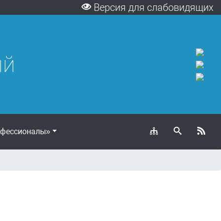
Версия для слабовидящих
ый
фессионалы»