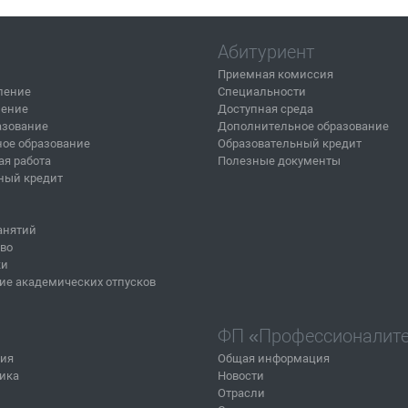
Абитуриент
Приемная комиссия
ление
Специальности
ление
Доступная среда
азование
Дополнительное образование
ое образование
Образовательный кредит
ая работа
Полезные документы
ный кредит
анятий
тво
ки
ие академических отпусков
ФП «Профессионалит
ния
Общая информация
ика
Новости
Отрасли