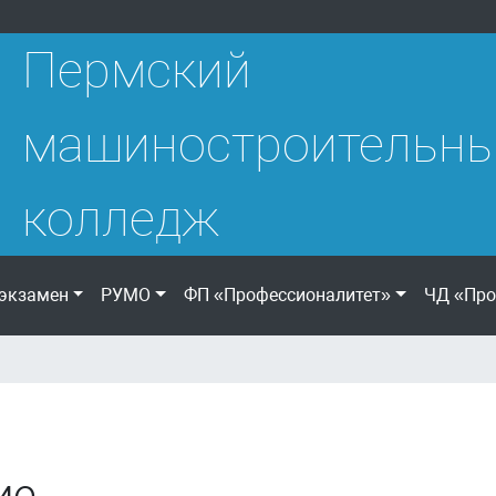
Пермский
машиностроительн
колледж
экзамен
РУМО
ФП «Профессионалитет»
ЧД «Про
ие