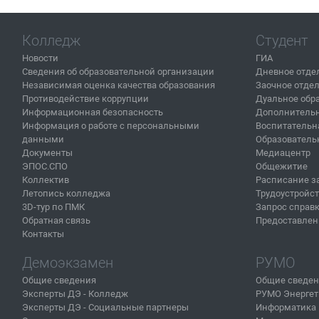
Колледж
Студент
Новости
ГИА
Сведения об образовательной организации
Дневное отде
Независимая оценка качества образования
Заочное отде
Противодействие коррупции
Дуальное обр
Информационная безопасность
Дополнительн
Информация о работе с персональными
Воспитательн
данными
Образователь
Документы
Медиацентр
ЭПОС.СПО
Общежитие
Коллектив
Расписание з
Летопись колледжа
Трудоустройс
3D-тур по ПМК
Запрос справ
Обратная связь
Предоставлен
Контакты
Демоэкзамен
РУМО
Общие сведения
Общие сведе
Эксперты ДЭ - Колледж
РУМО Энергет
Эксперты ДЭ - Социальные партнеры
Информатика