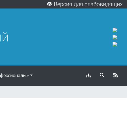
Версия для слабовидящих
ый
фессионалы»