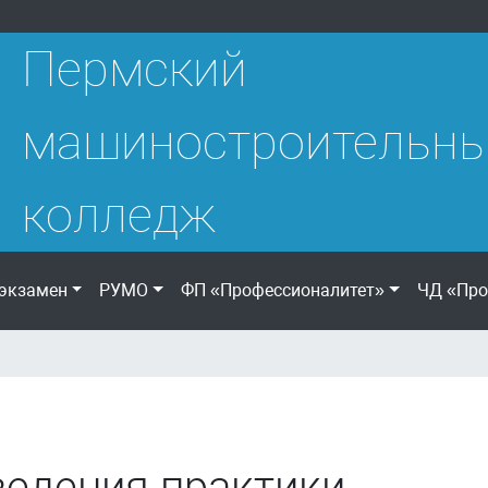
Пермский
машиностроительн
колледж
экзамен
РУМО
ФП «Профессионалитет»
ЧД «Про
ведения практики