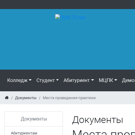
Колледж
Студент
Абитуриент
МЦПК
Демо
Документы
Места проведения практики
Документы
Документы
Места про
Абитуриентам