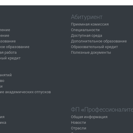
Абитуриент
Приемная комиссия
ление
Специальности
ление
Доступная среда
азование
Дополнительное образование
ое образование
Образовательный кредит
ая работа
Полезные документы
ный кредит
анятий
тво
ки
ие академических отпусков
ФП «Профессионалит
ния
Общая информация
ика
Новости
Отрасли