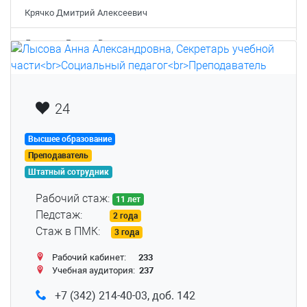
Крячко Дмитрий Алексеевич
Летунова Галина Владимировна
Лысова Анна Александровна
Матвеева Ольга Владимировна
24
Мустакимова Александра Александровна
Высшее образование
Преподаватель
Никитина Анастасия Владимировна
Штатный сотрудник
Нифантов Дмитрий Алексеевич
Рабочий стаж:
11 лет
Педстаж:
2 года
Носкова Ольга Александровна
Стаж в ПМК:
3 года
Пашина Виолетта Дмитриевна
Рабочий кабинет:
233
Учебная аудитория:
237
Подвинцев Сергей Сергеевич
+7 (342) 214-40-03, доб. 142