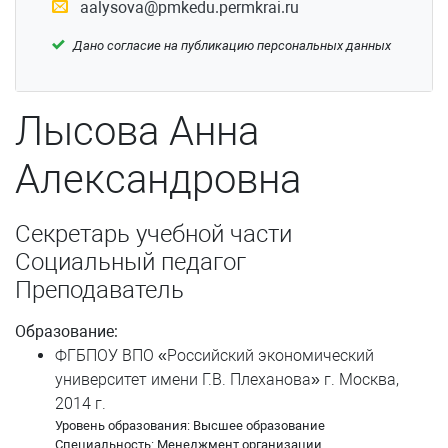
aalysova@pmkedu.permkrai.ru
Подвинцева Татьяна Сергеевна
Дано согласие на публикацию персональных данных
Поденьщиков Никита Дмитриевич
Пономарева Ольга Анатольевна
Лысова Анна
Поспелова Ирина Анатольевна
Александровна
Потапов Юрий Александрович
Секретарь учебной части
Приказчиков Игорь Владимирович
Социальный педагог
Приказчикова Ольга Сергеевна
Преподаватель
Рандина Анна Александровна
Образование:
ФГБПОУ ВПО «Российский экономический
Родионова Наталья Николаевна
университет имени Г.В. Плеханова» г. Москва,
2014 г.
Самсонова Надежда Сергеевна
Уровень образования: Высшее образование
Специальность: Менеджмент организации