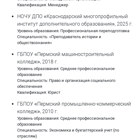
Ситникова Галина Петровна
Квалификация: Менеджер
Ситчихин Николай Александрович
НОЧУ ДПО «Краснодарский многопрофильный
институт дополнительного образования», 2025 г.
Соколова Ольга Васильевна
Уровень образования: Профессиональная переподготовка
Специальность: «Преподаватель истории и
Сулейманов Эдуард Юнаевич
обществознания»
ГБПОУ «Пермский машиностроительный
Тебеньков Владислав Александрович
колледж», 2018 г.
Уровень образования: Среднее профессиональное
Федосеев Данил Александрович
образование
Специальность: Право и организация социального
Чебан Жанна Владимировна
обеспечения
Квалификация: Юрист
Черняк Елена Акдасовна
ГБПОУ «Пермский промышленно-коммерческий
Чуклинова Ирина Сергеевна
колледж», 2010 г.
Уровень образования: Среднее профессиональное
образование
Чулкова Надежда Дмитриевна
Специальность: Экономика и бухгалтерский учет (по
отраслям)
Шерстобитов Евгений Игоревич