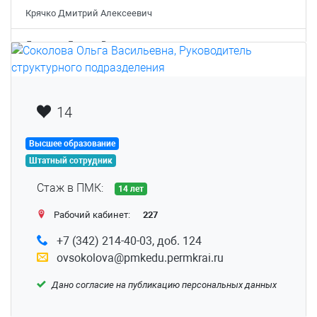
Крячко Дмитрий Алексеевич
Летунова Галина Владимировна
Лысова Анна Александровна
Матвеева Ольга Владимировна
14
Мустакимова Александра Александровна
Высшее образование
Штатный сотрудник
Никитина Анастасия Владимировна
Стаж в ПМК:
14 лет
Нифантов Дмитрий Алексеевич
Рабочий кабинет:
227
Носкова Ольга Александровна
+7 (342) 214-40-03, доб. 124
ovsokolova@pmkedu.permkrai.ru
Пашина Виолетта Дмитриевна
Дано согласие на публикацию персональных данных
Подвинцев Сергей Сергеевич