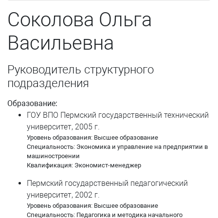
Подвинцева Татьяна Сергеевна
Соколова Ольга
Поденьщиков Никита Дмитриевич
Васильевна
Пономарева Ольга Анатольевна
Руководитель структурного
Поспелова Ирина Анатольевна
подразделения
Потапов Юрий Александрович
Образование:
Приказчиков Игорь Владимирович
ГОУ ВПО Пермский государственный технический
университет, 2005 г.
Приказчикова Ольга Сергеевна
Уровень образования: Высшее образование
Специальность: Экономика и управление на предприятии в
Рандина Анна Александровна
машиностроении
Квалификация: Экономист-менеджер
Родионова Наталья Николаевна
Пермский государственный педагогический
университет, 2002 г.
Самсонова Надежда Сергеевна
Уровень образования: Высшее образование
Специальность: Педагогика и методика начального