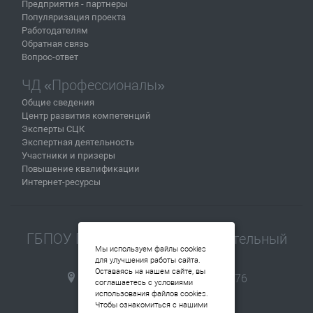
Предприятия - партнеры
Популяризация проекта
Работодателям
Обратная связь
Вопрос-ответ
ЧД «Профессионалы»
Общие сведения
Центр развития компетенций
Эксперты СЦК
Экспертная деятельность
Участники и призеры
Повышение квалификации
Интернет-ресурсы
ГБПОУ Пермский машиностроительный
Мы используем файлы cookies
колледж
для улучшения работы сайта.
Оставаясь на нашем сайте, вы
614112, г.Пермь, ул. Репина, 76
соглашаетесь с условиями
+7(342) 214 40 03
использования файлов cookies.
Чтобы ознакомиться с нашими