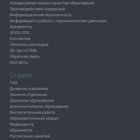
Независимая оценка качества образования
Противодействие коррупции
Югова Дарья Евгеньевна
Информационная безопасность
Информация о работе с персональными данными
Юксеева Наталья Владимировна
Документы
ЭПОС.СПО
Коллектив
Ячейко Ольга Аркадьевна
Летопись колледжа
3D-тур по ПМК
Обратная связь
Контакты
Студент
ГИА
Дневное отделение
Заочное отделение
Дуальное образование
Дополнительное образование
Воспитательная работа
Образовательный кредит
Медиацентр
Общежитие
Расписание занятий