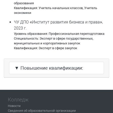
Ситникова Галина Петровна
образования
Квалификация: Учитель начальных классов, Учитель
Ситчихин Николай Александрович
экономики
ЧУ ДПО «Институт развития бизнеса и права»,
Соколова Ольга Васильевна
2023 г.
Уровень образования: Профессиональная переподготовка
Сулейманов Эдуард Юнаевич
Специальность: Эксперт в сфере государственных,
муниципальных и корпоративных закупок
Тебеньков Владислав Александрович
Квалификация: Эксперт в сфере закупок
Федосеев Данил Александрович
▼ Повышение квалификации:
Чебан Жанна Владимировна
Черняк Елена Акдасовна
Чуклинова Ирина Сергеевна
Колледж
Чулкова Надежда Дмитриевна
Новости
Сведения об образовательной организации
Шерстобитов Евгений Игоревич