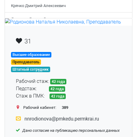
Крячко Дмитрий Алексеевич
Летунова Галина Владимировна
Лысова Анна Александровна
31
Матвеева Ольга Владимировна
Высшее образование
Мустакимова Александра Александровна
Преподаватель
Штатный сотрудник
Никитина Анастасия Владимировна
Рабочий стаж:
42 года
Нифантов Дмитрий Алексеевич
Педстаж:
42 года
Стаж в ПМК:
42 года
Носкова Ольга Александровна
Рабочий кабинет:
389
Пашина Виолетта Дмитриевна
nnrodionova@pmkedu.permkrai.ru
Подвинцев Сергей Сергеевич
Дано согласие на публикацию персональных данных