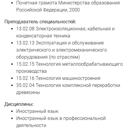
Ситникова Галина Петровна
Почетная грамота Министерства образования
Российской Федерации, 2000
Ситчихин Николай Александрович
Преподаватель специальностей:
Соколова Ольга Васильевна
13.02.08 Электроизоляционная, кабельная и
конденсаторная техника
Сулейманов Эдуард Юнаевич
13.02.13 Эксплуатация и обслуживание
электрического и электромеханического
Тебеньков Владислав Александрович
оборудования (по отраслям)
15.02.15 Технология металлообрабатывающего
Федосеев Данил Александрович
производства
15.02.16 Технология машиностроения
Чебан Жанна Владимировна
35.02.04 Технология комплексной переработки
Черняк Елена Акдасовна
древесины
Дисциплины:
Чуклинова Ирина Сергеевна
Иностранный язык
Чулкова Надежда Дмитриевна
Иностранный язык в профессиональной
деятельности
Шерстобитов Евгений Игоревич