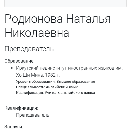
Подвинцева Татьяна Сергеевна
Родионова Наталья
Поденьщиков Никита Дмитриевич
Николаевна
Пономарева Ольга Анатольевна
Поспелова Ирина Анатольевна
Преподаватель
Потапов Юрий Александрович
Образование:
Приказчиков Игорь Владимирович
Иркутский пединститут иностранных языков им.
Хо Ши Мина, 1982 г.
Приказчикова Ольга Сергеевна
Уровень образования: Высшее образование
Специальность: Английский язык
Квалификация: Учитель английского языка
Рандина Анна Александровна
Родионова Наталья Николаевна
Квалификация:
Преподаватель
Самсонова Надежда Сергеевна
Заслуги: