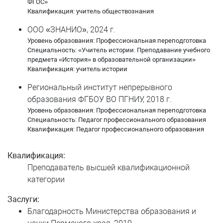
Ситникова Галина Петровна
ФГОС»
Квалификация: учитель обществознания
Ситчихин Николай Александрович
ООО «ЗНАНИО», 2024 г.
Уровень образования: Профессиональная переподготовка
Соколова Ольга Васильевна
Специальность: «Учитель истории. Преподавание учебного
предмета «История» в образовательной организации»
Сулейманов Эдуард Юнаевич
Квалификация: учитель истории
Региональный институт непрерывного
Тебеньков Владислав Александрович
образования ФГБОУ ВО ПГНИУ, 2018 г.
Уровень образования: Профессиональная переподготовка
Федосеев Данил Александрович
Специальность: Педагог профессионального образования
Квалификация: Педагог профессионального образования
Чебан Жанна Владимировна
Квалификация:
Черняк Елена Акдасовна
Преподаватель высшей квалификационной
Чуклинова Ирина Сергеевна
категории
Заслуги:
Чулкова Надежда Дмитриевна
Благодарность Министерства образования и
Шерстобитов Евгений Игоревич