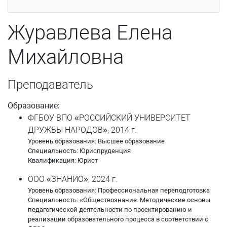
Подвинцева Татьяна Сергеевна
Журавлева Елена
Поденьщиков Никита Дмитриевич
Михайловна
Пономарева Ольга Анатольевна
Поспелова Ирина Анатольевна
Преподаватель
Потапов Юрий Александрович
Образование:
Приказчиков Игорь Владимирович
ФГБОУ ВПО «РОССИЙСКИЙ УНИВЕРСИТЕТ
ДРУЖБЫ НАРОДОВ», 2014 г.
Приказчикова Ольга Сергеевна
Уровень образования: Высшее образование
Специальность: Юриспруденция
Квалификация: Юрист
Рандина Анна Александровна
ООО «ЗНАНИО», 2024 г.
Родионова Наталья Николаевна
Уровень образования: Профессиональная переподготовка
Специальность: «Обществознание. Методические основы
Самсонова Надежда Сергеевна
педагогической деятельности по проектированию и
реализации образовательного процесса в соответствии с