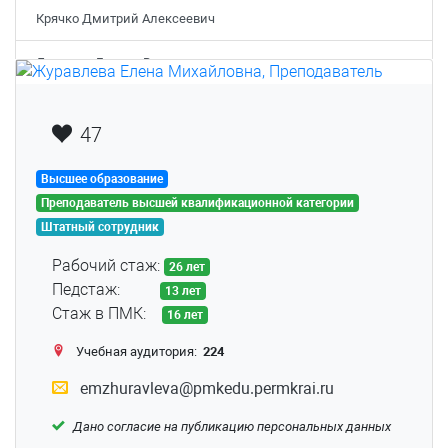
Крячко Дмитрий Алексеевич
Летунова Галина Владимировна
Лысова Анна Александровна
47
Матвеева Ольга Владимировна
Высшее образование
Мустакимова Александра Александровна
Преподаватель высшей квалификационной категории
Штатный сотрудник
Никитина Анастасия Владимировна
Рабочий стаж:
26 лет
Нифантов Дмитрий Алексеевич
Педстаж:
13 лет
Стаж в ПМК:
16 лет
Носкова Ольга Александровна
Учебная аудитория:
224
Пашина Виолетта Дмитриевна
emzhuravleva@pmkedu.permkrai.ru
Подвинцев Сергей Сергеевич
Дано согласие на публикацию персональных данных