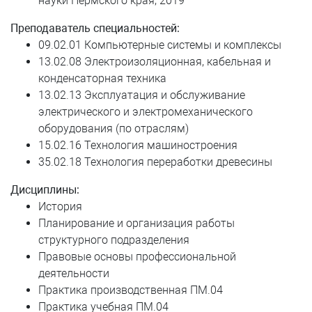
науки Пермского края, 2019
Преподаватель специальностей:
Югова Дарья Евгеньевна
09.02.01 Компьютерные системы и комплексы
Юксеева Наталья Владимировна
13.02.08 Электроизоляционная, кабельная и
конденсаторная техника
Ячейко Ольга Аркадьевна
13.02.13 Эксплуатация и обслуживание
электрического и электромеханического
оборудования (по отраслям)
15.02.16 Технология машиностроения
35.02.18 Технология переработки древесины
Дисциплины:
История
Планирование и организация работы
структурного подразделения
Правовые основы профессиональной
деятельности
Практика производственная ПМ.04
Практика учебная ПМ.04