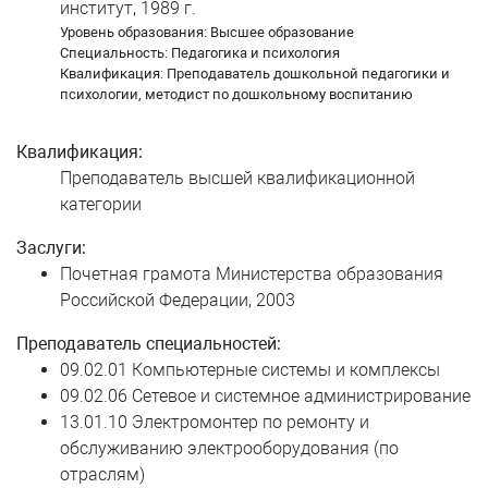
Ситникова Галина Петровна
институт, 1989 г.
Уровень образования: Высшее образование
Ситчихин Николай Александрович
Специальность: Педагогика и психология
Квалификация: Преподаватель дошкольной педагогики и
психологии, методист по дошкольному воспитанию
Соколова Ольга Васильевна
Сулейманов Эдуард Юнаевич
Квалификация:
Преподаватель высшей квалификационной
Тебеньков Владислав Александрович
категории
Федосеев Данил Александрович
Заслуги:
Почетная грамота Министерства образования
Чебан Жанна Владимировна
Российской Федерации, 2003
Черняк Елена Акдасовна
Преподаватель специальностей:
09.02.01 Компьютерные системы и комплексы
Чуклинова Ирина Сергеевна
09.02.06 Сетевое и системное администрирование
13.01.10 Электромонтер по ремонту и
Чулкова Надежда Дмитриевна
обслуживанию электрооборудования (по
отраслям)
Шерстобитов Евгений Игоревич