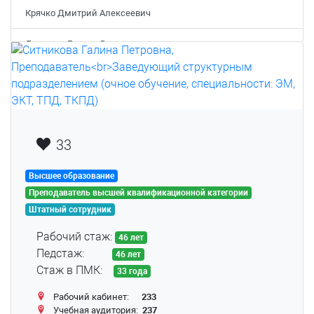
Крячко Дмитрий Алексеевич
Летунова Галина Владимировна
Лысова Анна Александровна
Матвеева Ольга Владимировна
Мустакимова Александра Александровна
33
Никитина Анастасия Владимировна
Высшее образование
Преподаватель высшей квалификационной категории
Нифантов Дмитрий Алексеевич
Штатный сотрудник
Носкова Ольга Александровна
Рабочий стаж:
46 лет
Педстаж:
46 лет
Пашина Виолетта Дмитриевна
Стаж в ПМК:
33 года
Подвинцев Сергей Сергеевич
Рабочий кабинет:
233
Учебная аудитория:
237