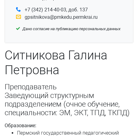
Подвинцева Татьяна Сергеевна
+7 (342) 214-40-03, доб. 137
gpsitnikova@pmkedu.permkrai.ru
Поденьщиков Никита Дмитриевич
Дано согласие на публикацию персональных данных
Пономарева Ольга Анатольевна
Поспелова Ирина Анатольевна
Ситникова Галина
Потапов Юрий Александрович
Петровна
Приказчиков Игорь Владимирович
Приказчикова Ольга Сергеевна
Преподаватель
Заведующий структурным
Рандина Анна Александровна
подразделением (очное обучение,
специальности: ЭМ, ЭКТ, ТПД, ТКПД)
Родионова Наталья Николаевна
Образование:
Самсонова Надежда Сергеевна
Пермский государственный педагогический